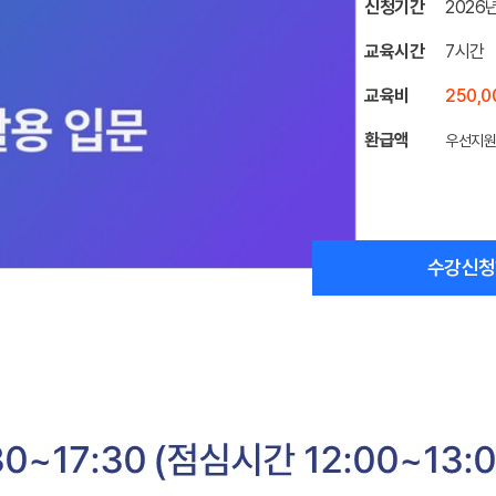
신청기간
2026년
교육시간
7시간
교육비
250,
환급액
우선지
수강신청